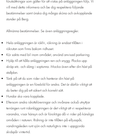
förutsättningar som gäller för att vistas på anläggningen följs. Vi
vill med detta informera och be dig respektera följande
bestämmelser samt önska dig många sköna och avkopplande
stunder på Berg.
Allmänna bestämmelser. Se även
anläggningsregler
.
Hela anläggningen är rökfri, rökning är endast tillåten i
rökrutan som finns bakom ridhuset.
Kör sakta med bil inom området, använd anvisad parkering
Hjälp till att hålla anläggningen ren och snygg. Plocka upp
skräp etc. och släng i soptunna. Mocka även efter din häst på
stallplan.
Tänk på att du som rider och hanterar din häst på
anläggningen är en förebild för andra. Det är därför viktigt att
du beter dig på ett säkert och korrekt sätt.
Hundar ska vara kopplade.
Eftersom andra idrottsföreningar och invånare också utnyttjar
terrängen runt ridanläggningen är det viktigt att vi respekterar
varandra, visar hänsyn och är försiktiga då vi rider på känsliga
områden i naturen. Ridning är inte tillåten på elljusspår,
vandringsleden runt sjön och naturligtvis inte i uppgjorda
skidspår vintertid.