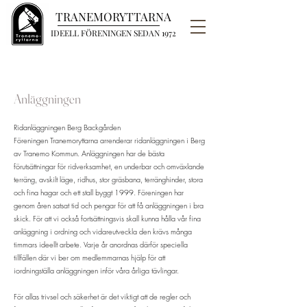
TRANEMORYTTARNA
IDEELL FÖRENINGEN SEDAN 1972
Anläggningen
Ridanläggningen Berg Backgården
Föreningen Tranemoryttarna arrenderar ridanläggningen i Berg
av Tranemo Kommun. Anläggningen har de bästa
förutsättningar för ridverksamhet, en underbar och omväxlande
terräng, avskilt läge, ridhus, stor gräsbana, terränghinder, stora
och fina hagar och ett stall byggt 1999. Föreningen har
genom åren satsat tid och pengar för att få anläggningen i bra
skick. För att vi också fortsättningsvis skall kunna hålla vår fina
anläggning i ordning och vidareutveckla den krävs många
timmars ideellt arbete. Varje år anordnas därför speciella
tillfällen där vi ber om medlemmarnas hjälp för att
iordningställa anläggningen inför våra årliga tävlingar.
För allas trivsel och säkerhet är det viktigt att de regler och