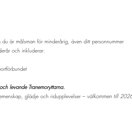
om du är målsman för minderårig, även ditt personnummer
erår och inkluderar:
ortförbundet
t och levande Tranemoryttarna.
v gemenskap, glädje och ridupplevelser –
välkommen till 202