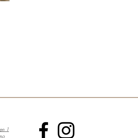
en 1
mo