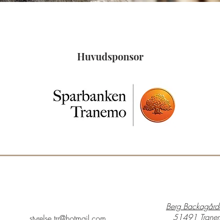
Huvudsponsor
Berg Backagård
51491 Trane
styrelse.trr@
hotmail.com