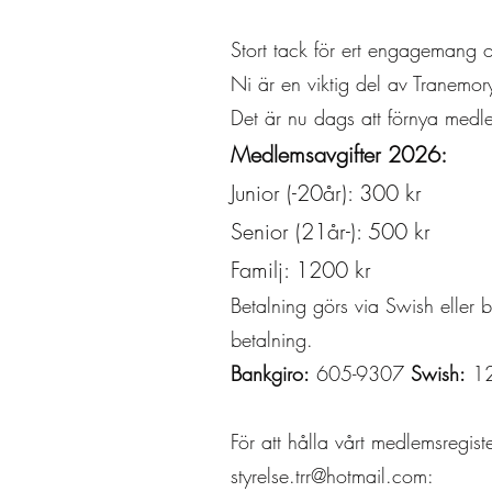
Stort tack för ert engagemang
Ni är en viktig del av Tranemor
Det är nu dags att förnya med
Medlemsavgifter 2026:
Junior (-20år): 300 kr
Senior (21år-): 500 kr
Familj: 1200 kr
Betalning görs via Swish elle
betalning.
Bankgiro:
605-9307
Swish:
12
För att hålla vårt medlemsregister
styrelse.trr@hotmail.com
: