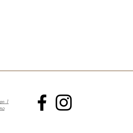
en 1
mo