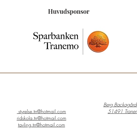
Huvudsponsor
Berg Backagård
styrelse.trr@
hotmail.com
51491 Trane
ridskola.trr@hotmail.com
tavling.trr@hotmail.com