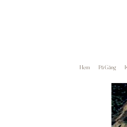
Hem
På Gång
K