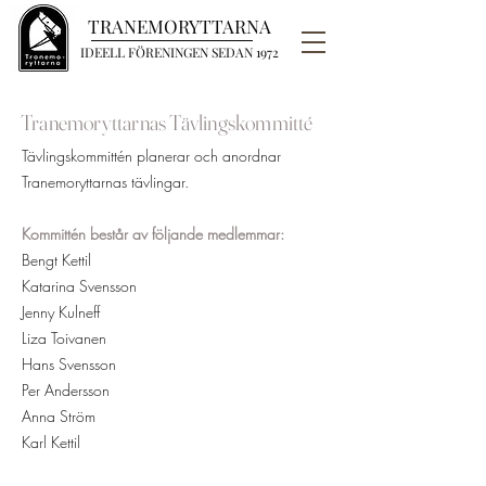
TRANEMORYTTARNA
IDEELL FÖRENINGEN SEDAN 1972
Tranemoryttarnas
Tävlingskommitté
Tävlingskommittén planerar och anordnar
Tranemoryttarnas tävlingar.
Kommittén består av följande medlemmar:
Bengt Kettil
Katarina Svensson
Jenny Kulneff
Liza Toivanen
Hans Svensson
Per Andersson
Anna Ström
Karl Kettil